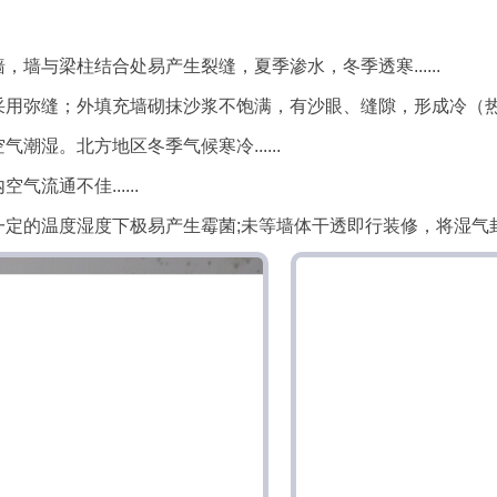
墙与梁柱结合处易产生裂缝，夏季渗水，冬季透寒......
用弥缝；外填充墙砌抹沙浆不饱满，有沙眼、缝隙，形成冷（热）桥
湿。北方地区冬季气候寒冷......
流通不佳......
的温度湿度下极易产生霉菌;未等墙体干透即行装修，将湿气封闭在